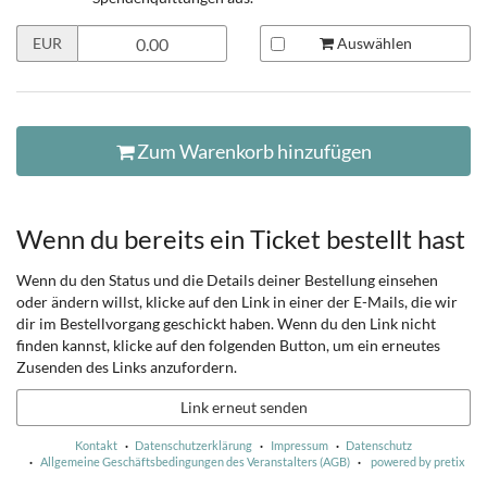
Preis
Auswählen
EUR
in
EUR
für
Spende
an
Zum Warenkorb hinzufügen
Taunus-
Metal
e.V.
setzen
Wenn du bereits ein Ticket bestellt hast
Wenn du den Status und die Details deiner Bestellung einsehen
oder ändern willst, klicke auf den Link in einer der E-Mails, die wir
dir im Bestellvorgang geschickt haben. Wenn du den Link nicht
finden kannst, klicke auf den folgenden Button, um ein erneutes
Zusenden des Links anzufordern.
Link erneut senden
Kontakt
Datenschutzerklärung
Impressum
Datenschutz
Allgemeine Geschäftsbedingungen des Veranstalters (AGB)
powered by pretix